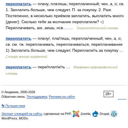
переплатить
— плачу, платишь; переплаченный; чен, а, о; св.
1. Заплатить больше, чем следует. П. за покупку. 2. Разг.
Постепенно, в несколько приёмов заплатить, выплатить много
(денег). Сколько тебе за молчание переплатили? ◁
Переплачивать, аю, аешь; нсв.… …
Энциклопедический словарь
переплатить
— плачу/, пла/тишь; перепла/ченный; чен, а, о;
св. см. тж. переплачивать, переплачиваться, переплачивание
1) Заплатить больше, чем следует. Переплати/ть за покупку …
Словарь многих выражений
переплатить
— пере/плат/и/ть …
Морфемно-орфографический
словарь
© Академик, 2000-2026
18+
Обратная связь:
Техподдержка
,
Реклама на сайте
👣 Путешествия
Экспорт словарей на сайты
, сделанные на PHP,
Joomla,
Drupal,
WordPress, MODx.