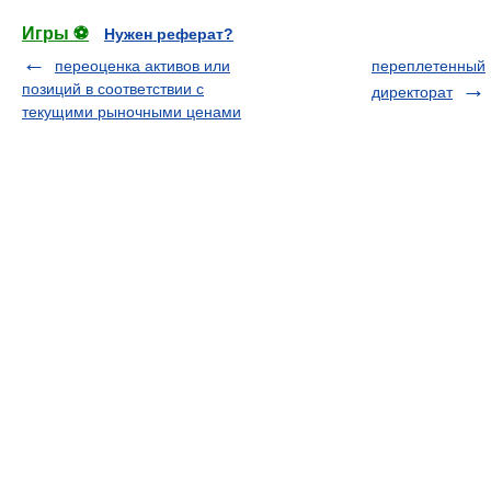
Игры ⚽
Нужен реферат?
переоценка активов или
переплетенный
позиций в соответствии с
директорат
текущими рыночными ценами